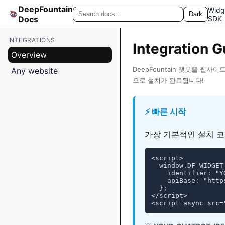
DeepFountain
Widg
Dark
Docs
SDK
INTEGRATIONS
Integration 
Overview
DeepFountain 챗봇을 웹
Any website
으로 설치가 완료됩니다!
⚡ 빠른 시작
가장 기본적인 설치 코
<script>

  window.DF_WIDGET_
    identifier: "Y
    apiBase: "http
  };

</script>

<script async src=